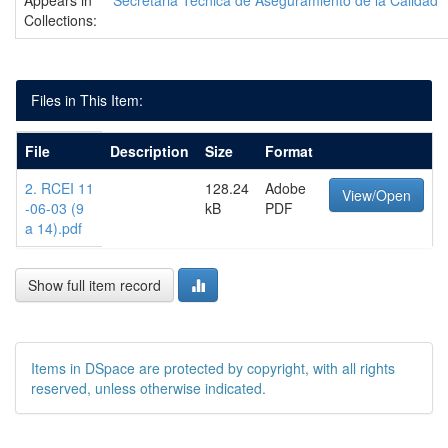
Appears in
Secretaria Técnica de Aseguramiento de la Calidad
Collections:
Files in This Item:
File
Description
Size
Format
2. RCEI 11
128.24
Adobe
View/Open
-06-03 (9
kB
PDF
a 14).pdf
Show full item record
Items in DSpace are protected by copyright, with all rights
reserved, unless otherwise indicated.