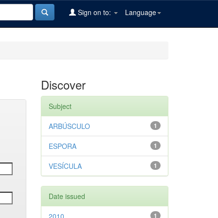
Sign on to:
Language
Discover
Subject
ARBÚSCULO
1
ESPORA
1
VESÍCULA
1
Date issued
2010
1