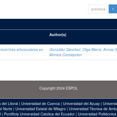
previous
1
Author(s)
 micorrizas arbusculares en
González Sánchez, Olga María
;
Armas S
Monica Concepcion
Copyright 2024 ESPOL
 del Litoral
|
Universidad de Cuenca
|
Universidad del Azuay
|
Universi
el Norte
|
Universidad Estatal de Milagro
|
Universidad Técnica de Amb
l
|
Pontificia Universidad Catolica del Ecuador
|
Universidad Politécnica