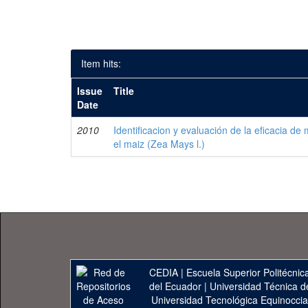
Item hits:
Issue
Title
Date
2010
Identificacion y evaluación de la eficacia de
el maiz (Zea Mays l.)
CEDIA
|
Escuela Superior Politécnica
del Ecuador
|
Universidad Técnica d
Universidad Tecnológica Equinoccia