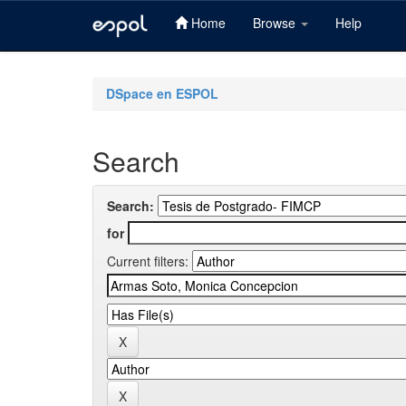
Home
Browse
Help
Skip
navigation
DSpace en ESPOL
Search
Search:
for
Current filters: