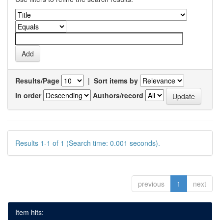
Results/Page
|
Sort items by
In order
Authors/record
Results 1-1 of 1 (Search time: 0.001 seconds).
previous
1
next
Item hits: