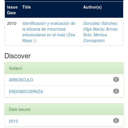
Issue
Title
Author(s)
Date
2010
Identificacion y evaluación de
González Sánchez,
la eficacia de micorrizas
Olga María
;
Armas
arbusculares en el maiz (Zea
Soto, Monica
Mays l.)
Concepcion
Discover
Subject
ARBÚSCULO
1
ENDOMICORRIZA
1
Date issued
2010
1