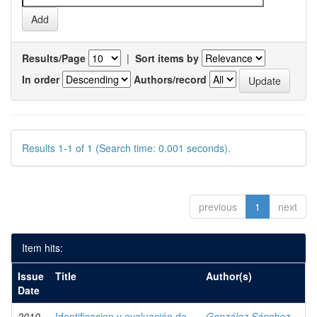
Results/Page
|
Sort items by
In order
Authors/record
Results 1-1 of 1 (Search time: 0.001 seconds).
previous
1
next
Item hits:
Issue
Title
Author(s)
Date
2010
Identificacion y evaluación de
González Sánchez,