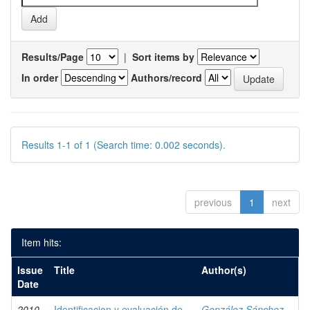
Results/Page
|
Sort items by
In order
Authors/record
Results 1-1 of 1 (Search time: 0.002 seconds).
previous
1
next
Item hits:
Issue
Title
Author(s)
Date
2010
Identificacion y evaluación de
González Sánchez,