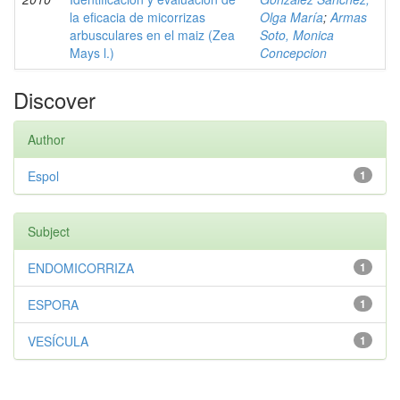
la eficacia de micorrizas
Olga María
;
Armas
arbusculares en el maiz (Zea
Soto, Monica
Mays l.)
Concepcion
Discover
Author
Espol
1
Subject
ENDOMICORRIZA
1
ESPORA
1
VESÍCULA
1