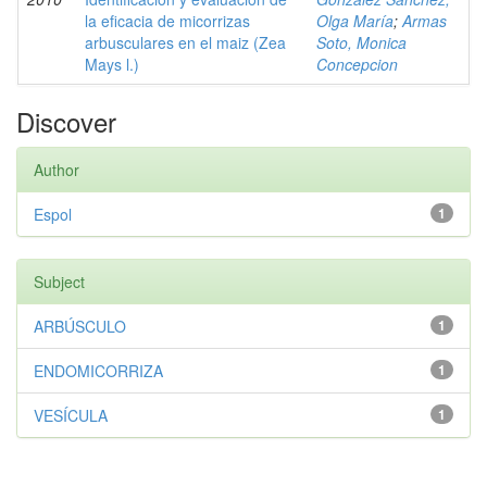
la eficacia de micorrizas
Olga María
;
Armas
arbusculares en el maiz (Zea
Soto, Monica
Mays l.)
Concepcion
Discover
Author
Espol
1
Subject
ARBÚSCULO
1
ENDOMICORRIZA
1
VESÍCULA
1