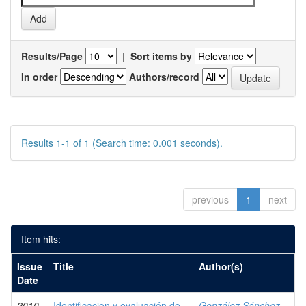
Results/Page
|
Sort items by
In order
Authors/record
Results 1-1 of 1 (Search time: 0.001 seconds).
previous
1
next
Item hits:
Issue
Title
Author(s)
Date
2010
Identificacion y evaluación de
González Sánchez,