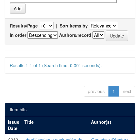
Results/Page
|
Sort items by
In order
Authors/record
Results 1-1 of 1 (Search time: 0.001 seconds).
previous
1
next
Item hits:
Issue
Title
Author(s)
Date
2010
Identificacion y evaluación de
González Sánchez,