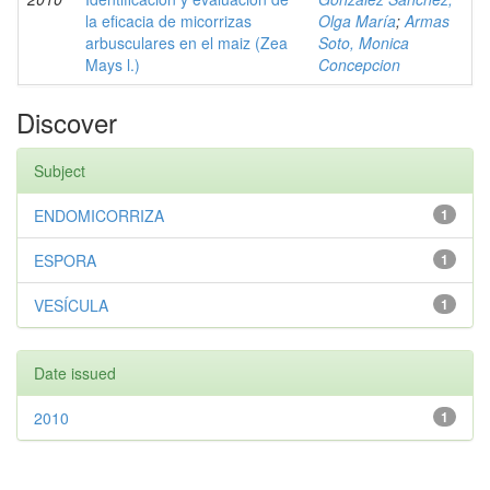
la eficacia de micorrizas
Olga María
;
Armas
arbusculares en el maiz (Zea
Soto, Monica
Mays l.)
Concepcion
Discover
Subject
ENDOMICORRIZA
1
ESPORA
1
VESÍCULA
1
Date issued
2010
1