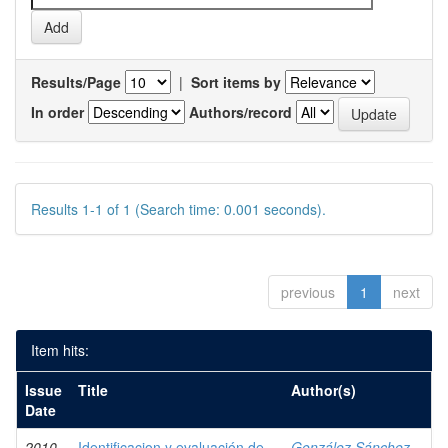
Results/Page
|
Sort items by
In order
Authors/record
Results 1-1 of 1 (Search time: 0.001 seconds).
previous
1
next
Item hits:
Issue
Title
Author(s)
Date
2010
Identificacion y evaluación de
González Sánchez,