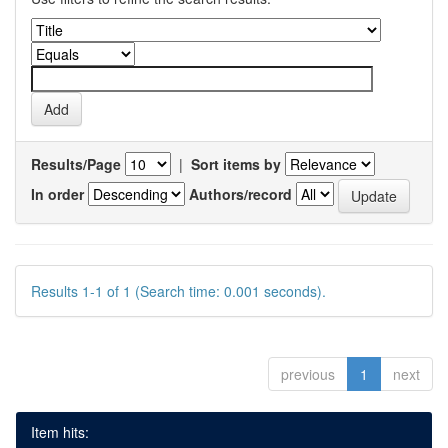
Results/Page
|
Sort items by
In order
Authors/record
Results 1-1 of 1 (Search time: 0.001 seconds).
previous
1
next
Item hits: