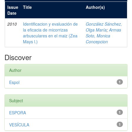
Issue
Title
Author(s)
Date
2010
Identificacion y evaluación de
González Sánchez,
la eficacia de micorrizas
Olga María
;
Armas
arbusculares en el maiz (Zea
Soto, Monica
Mays l.)
Concepcion
Discover
Author
Espol
1
Subject
ESPORA
1
VESÍCULA
1