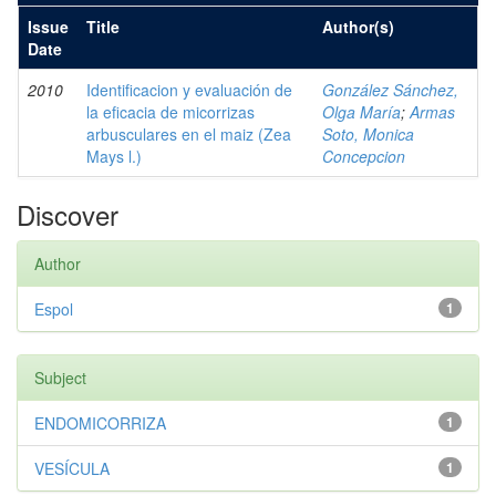
Issue
Title
Author(s)
Date
2010
Identificacion y evaluación de
González Sánchez,
la eficacia de micorrizas
Olga María
;
Armas
arbusculares en el maiz (Zea
Soto, Monica
Mays l.)
Concepcion
Discover
Author
Espol
1
Subject
ENDOMICORRIZA
1
VESÍCULA
1