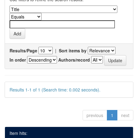
Results/Page
|
Sort items by
In order
Authors/record
Results 1-1 of 1 (Search time: 0.002 seconds).
previous
1
next
Item hits: