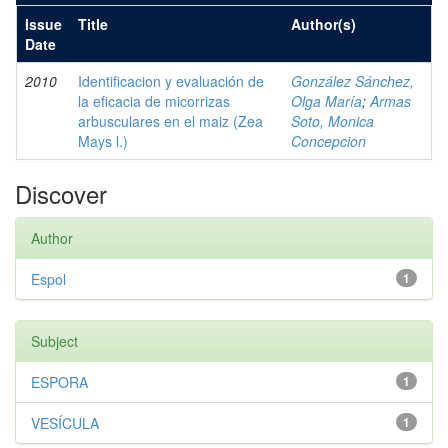
Issue
Title
Author(s)
Date
2010
Identificacion y evaluación de
González Sánchez,
la eficacia de micorrizas
Olga María
;
Armas
arbusculares en el maiz (Zea
Soto, Monica
Mays l.)
Concepcion
Discover
Author
Espol
1
Subject
ESPORA
1
VESÍCULA
1