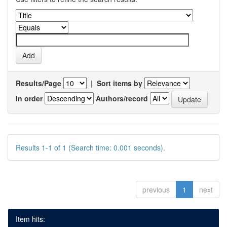
Results/Page
|
Sort items by
In order
Authors/record
Results 1-1 of 1 (Search time: 0.001 seconds).
previous
1
next
Item hits: