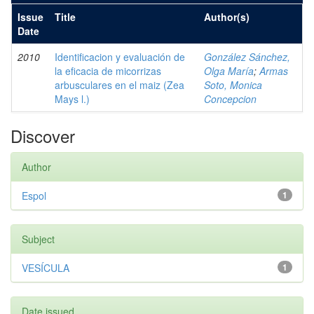
Issue
Title
Author(s)
Date
2010
Identificacion y evaluación de
González Sánchez,
la eficacia de micorrizas
Olga María
;
Armas
arbusculares en el maiz (Zea
Soto, Monica
Mays l.)
Concepcion
Discover
Author
Espol
1
Subject
VESÍCULA
1
Date issued