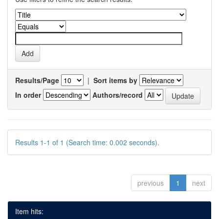
Results/Page
|
Sort items by
In order
Authors/record
Results 1-1 of 1 (Search time: 0.002 seconds).
previous
1
next
Item hits: