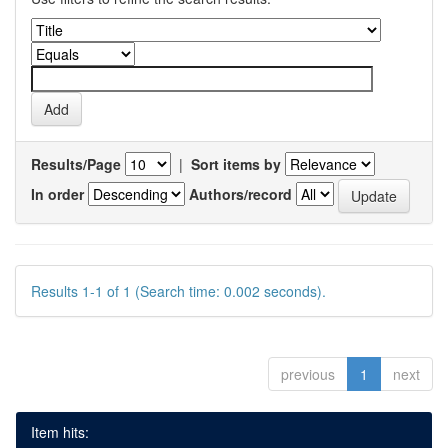
Results/Page
|
Sort items by
In order
Authors/record
Results 1-1 of 1 (Search time: 0.002 seconds).
previous
1
next
Item hits: