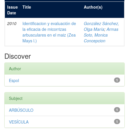
Issue
Title
Author(s)
Date
2010
Identificacion y evaluación de
González Sánchez,
la eficacia de micorrizas
Olga María
;
Armas
arbusculares en el maiz (Zea
Soto, Monica
Mays l.)
Concepcion
Discover
Author
Espol
1
Subject
ARBÚSCULO
1
VESÍCULA
1