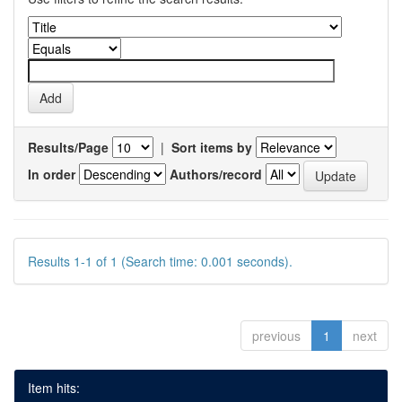
Results/Page
|
Sort items by
In order
Authors/record
Results 1-1 of 1 (Search time: 0.001 seconds).
previous
1
next
Item hits: