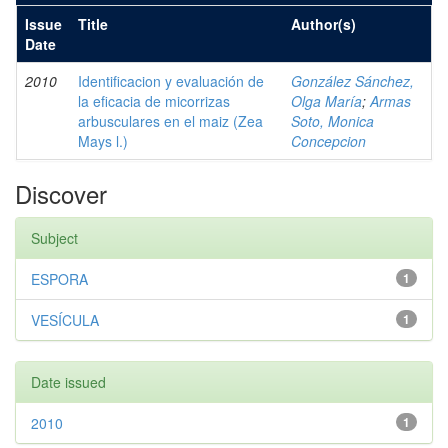
Issue
Title
Author(s)
Date
2010
Identificacion y evaluación de
González Sánchez,
la eficacia de micorrizas
Olga María
;
Armas
arbusculares en el maiz (Zea
Soto, Monica
Mays l.)
Concepcion
Discover
Subject
ESPORA
1
VESÍCULA
1
Date issued
2010
1