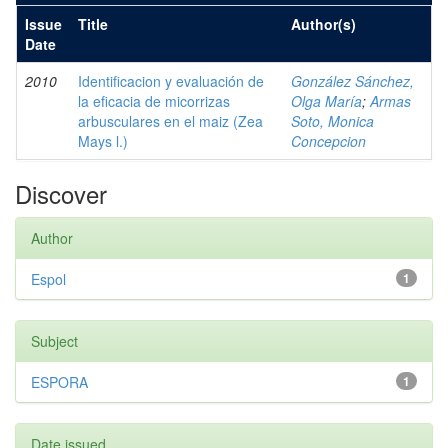
Issue
Title
Author(s)
Date
2010
Identificacion y evaluación de
González Sánchez,
la eficacia de micorrizas
Olga María
;
Armas
arbusculares en el maiz (Zea
Soto, Monica
Mays l.)
Concepcion
Discover
Author
Espol
1
Subject
ESPORA
1
Date issued