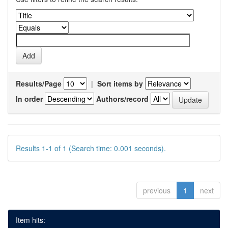
Results/Page
|
Sort items by
In order
Authors/record
Results 1-1 of 1 (Search time: 0.001 seconds).
previous
1
next
Item hits: