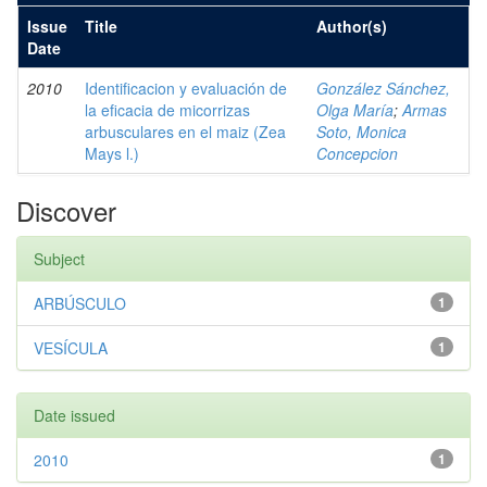
Issue
Title
Author(s)
Date
2010
Identificacion y evaluación de
González Sánchez,
la eficacia de micorrizas
Olga María
;
Armas
arbusculares en el maiz (Zea
Soto, Monica
Mays l.)
Concepcion
Discover
Subject
ARBÚSCULO
1
VESÍCULA
1
Date issued
2010
1