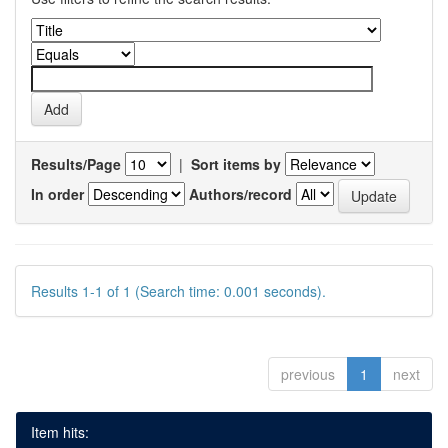
Results/Page
|
Sort items by
In order
Authors/record
Results 1-1 of 1 (Search time: 0.001 seconds).
previous
1
next
Item hits: