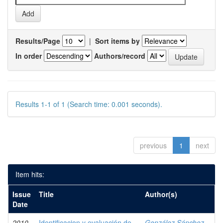
Results/Page
|
Sort items by
In order
Authors/record
Results 1-1 of 1 (Search time: 0.001 seconds).
previous
1
next
Item hits:
Issue
Title
Author(s)
Date
2010
Identificacion y evaluación de
González Sánchez,