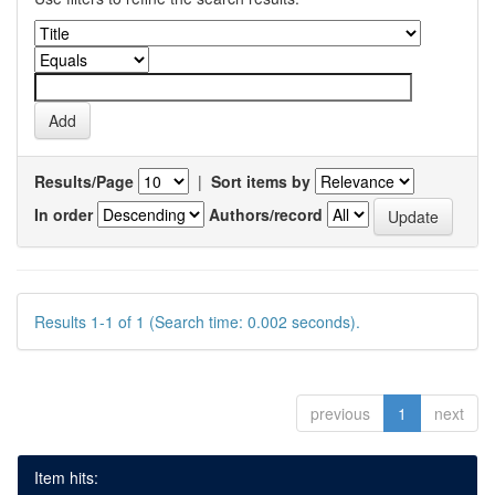
Results/Page
|
Sort items by
In order
Authors/record
Results 1-1 of 1 (Search time: 0.002 seconds).
previous
1
next
Item hits: