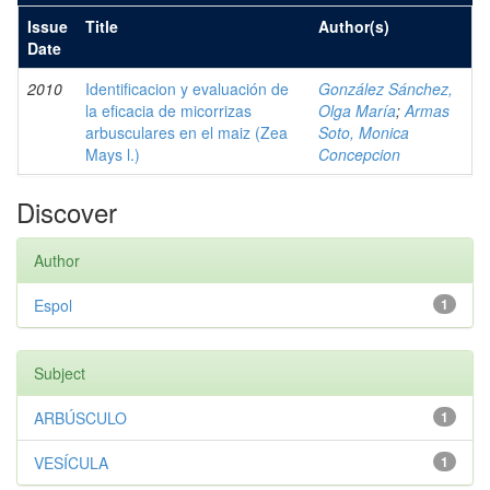
Issue
Title
Author(s)
Date
2010
Identificacion y evaluación de
González Sánchez,
la eficacia de micorrizas
Olga María
;
Armas
arbusculares en el maiz (Zea
Soto, Monica
Mays l.)
Concepcion
Discover
Author
Espol
1
Subject
ARBÚSCULO
1
VESÍCULA
1