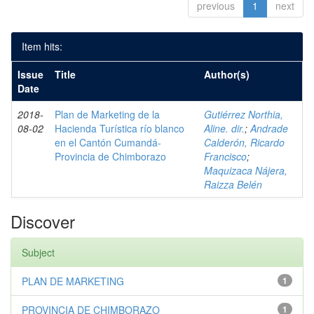
previous
1
next
Item hits:
Issue
Title
Author(s)
Date
2018-
Plan de Marketing de la
Gutiérrez Northia,
08-02
Hacienda Turística río blanco
Aline. dir.
;
Andrade
en el Cantón Cumandá-
Calderón, Ricardo
Provincia de Chimborazo
Francisco
;
Maquizaca Nájera,
Raizza Belén
Discover
Subject
PLAN DE MARKETING
1
PROVINCIA DE CHIMBORAZO
1