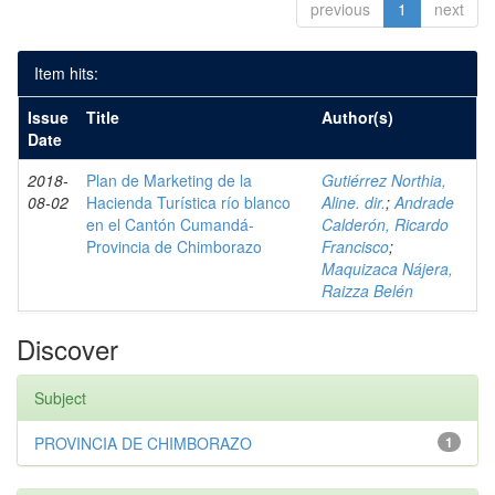
previous
1
next
Item hits:
Issue
Title
Author(s)
Date
2018-
Plan de Marketing de la
Gutiérrez Northia,
08-02
Hacienda Turística río blanco
Aline. dir.
;
Andrade
en el Cantón Cumandá-
Calderón, Ricardo
Provincia de Chimborazo
Francisco
;
Maquizaca Nájera,
Raizza Belén
Discover
Subject
PROVINCIA DE CHIMBORAZO
1