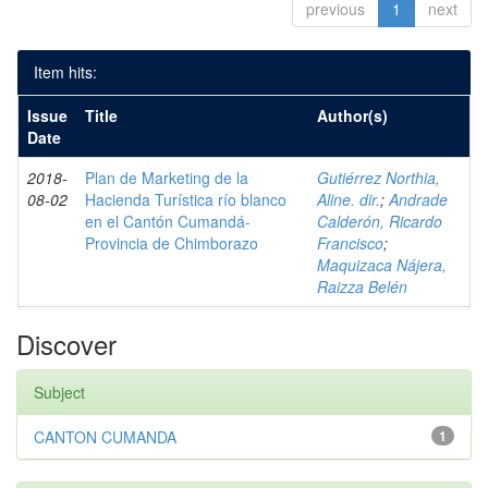
previous
1
next
Item hits:
Issue
Title
Author(s)
Date
2018-
Plan de Marketing de la
Gutiérrez Northia,
08-02
Hacienda Turística río blanco
Aline. dir.
;
Andrade
en el Cantón Cumandá-
Calderón, Ricardo
Provincia de Chimborazo
Francisco
;
Maquizaca Nájera,
Raizza Belén
Discover
Subject
CANTON CUMANDA
1