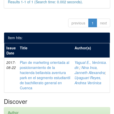
Results 1-1 of 1 (Search time: 0.002 seconds).
previous
1
next
Item hits:
Issue
Title
Author(s)
Date
2017-
Plan de marketing orientada al
Yagual E., Verónica.
08-22
posicionamiento de la
dir.
;
Nina Inca,
hacienda bellavista aventura
Janneth Alexandra
;
park en el segmento estudiantil
Uyaguari Reyes,
de bachillerato general en
Andrea Verónica
Cuenca
Discover
Author