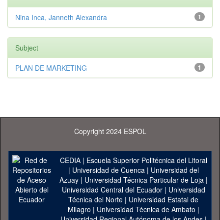
Nina Inca, Janneth Alexandra
1
Subject
PLAN DE MARKETING
1
Copyright 2024 ESPOL
CEDIA
|
Escuela Superior Politécnica del Litoral
|
Universidad de Cuenca
|
Universidad del
Azuay
|
Universidad Técnica Particular de Loja
|
Universidad Central del Ecuador
|
Universidad
Técnica del Norte
|
Universidad Estatal de
Milagro
|
Universidad Técnica de Ambato
|
Universidad Regional Autónoma de los Andes
|