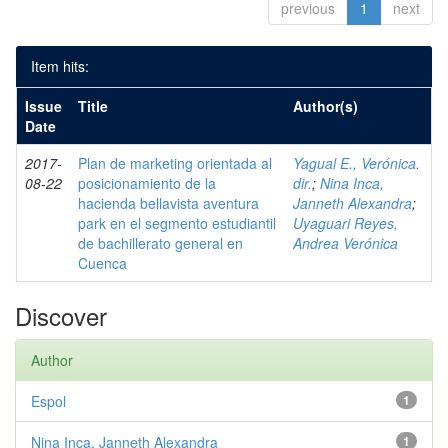
previous
1
next
Item hits:
Issue
Title
Author(s)
Date
2017-
Plan de marketing orientada al
Yagual E., Verónica.
08-22
posicionamiento de la
dir.
;
Nina Inca,
hacienda bellavista aventura
Janneth Alexandra
;
park en el segmento estudiantil
Uyaguari Reyes,
de bachillerato general en
Andrea Verónica
Cuenca
Discover
Author
Espol
1
Nina Inca, Janneth Alexandra
1