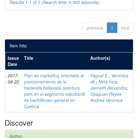
Results 1-1 of 1 (Search time: 0.002 seconds).
previous
1
next
Item hits:
Issue
Title
Author(s)
Date
2017-
Plan de marketing orientada al
Yagual E., Verónica.
08-22
posicionamiento de la
dir.
;
Nina Inca,
hacienda bellavista aventura
Janneth Alexandra
;
park en el segmento estudiantil
Uyaguari Reyes,
de bachillerato general en
Andrea Verónica
Cuenca
Discover
Author