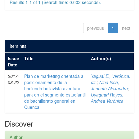
Results 1-1 of 1 (Search time: 0.002 seconds).
previous
1
next
Item hits:
Issue
Title
Author(s)
Date
2017-
Plan de marketing orientada al
Yagual E., Verónica.
08-22
posicionamiento de la
dir.
;
Nina Inca,
hacienda bellavista aventura
Janneth Alexandra
;
park en el segmento estudiantil
Uyaguari Reyes,
de bachillerato general en
Andrea Verónica
Cuenca
Discover
Author