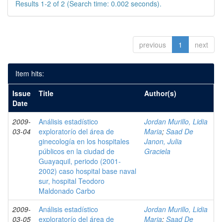
Results 1-2 of 2 (Search time: 0.002 seconds).
previous
1
next
Item hits:
Issue
Title
Author(s)
Date
2009-
Análisis estadístico
Jordan Murillo, Lidia
03-04
exploratorío del área de
Maria
;
Saad De
ginecología en los hospitales
Janon, Julia
públicos en la ciudad de
Graciela
Guayaquil, periodo (2001-
2002) caso hospital base naval
sur, hospital Teodoro
Maldonado Carbo
2009-
Análisis estadístico
Jordan Murillo, Lidia
03-05
exploratorío del área de
Maria
;
Saad De