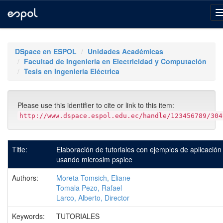
Skip
navigation
DSpace en ESPOL
Unidades Académicas
Facultad de Ingeniería en Electricidad y Computación
Tesis en Ingeniería Eléctrica
Please use this identifier to cite or link to this item:
http://www.dspace.espol.edu.ec/handle/123456789/304
Title:
Elaboración de tutoriales con ejemplos de aplicación
usando microsim pspice
Authors:
Moreta Tomsich, Eliane
Tomala Pezo, Rafael
Larco, Alberto, Director
Keywords:
TUTORIALES