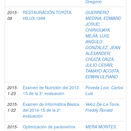
Gregorio
2015-
RESTAURACIÓN TOYOTA
GUERRERO
08
HILUX 1998
MEDINA, EDWARD
JOSUE
;
CHIRIGUAYA
MEJÍA, LUIS
;
ANGULO
GONZALEZ, JEAN
ALEXANDER
;
CHUIZA CAIZA,
JULIO CESAR
;
TAMAYO ACOSTA,
EDWIN ULPIANO
2015-
Examen de Nutrición del 2012-
Poveda Loor, Carlos
1-23
1S de la 3° evaluación
Luis
2015-
Examen de Informática Básica
Veloz De-La-Torre,
1-22
del 2014-1S de la 2°
Freddy Ronald
evaluación
2015-
Optimización de parámetros
MERA MONTES,