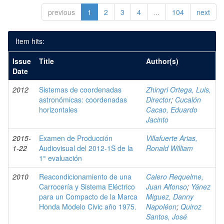
previous
1
2
3
4
...
104
next
Item hits:
Issue
Title
Author(s)
Date
2012
Sistemas de coordenadas
Zhingri Ortega, Luis,
astronómicas: coordenadas
Director
;
Cucalón
horizontales
Cacao, Eduardo
Jacinto
2015-
Examen de Producción
Villafuerte Arias,
1-22
Audiovisual del 2012-1S de la
Ronald William
1° evaluación
2010
Reacondicionamiento de una
Calero Requelme,
Carrocería y Sistema Eléctrico
Juan Alfonso
;
Yánez
para un Compacto de la Marca
Miguez, Danny
Honda Modelo Civic año 1975.
Napoléon
;
Quiroz
Santos, José