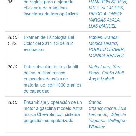
05
de reglaje para mejorar la
HAMILTON STIVEN
;
eficiencia de máquinas
MITE VILLACRES,
inyectoras de termoplásticos
DIEGO ALONSO
;
VARGAS AYALA,
LUIS MANUEL
2015-
Examen de Psicología Del
Robles Granda,
1-22
Color del 2014-1S de la 2°
Monica Beatriz
;
evaluación
ROBLES GRANDA,
MONICA BEATRIZ
2010
Determinación de la vida útil
Mejía León, Sara
de las frutillas frescas
Paola
;
Coello Abril,
envasadas de cajas de
Angie Mabell
material pet con 1000 gramos
de capacidad
2010
Ensamblaje y operación de un
Cando
motor a gasolina modelo Astra,
Chanchicocha, Luis
marca Chevrolet con sistema
Fernando
;
Valencia
de gestión computarizada
Yaguana, Willington
Wladimir