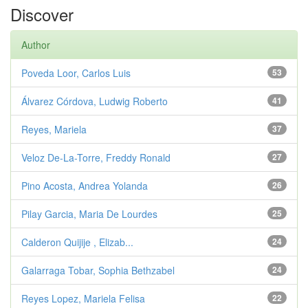
Discover
Author
Poveda Loor, Carlos Luis
53
Álvarez Córdova, Ludwig Roberto
41
Reyes, Mariela
37
Veloz De-La-Torre, Freddy Ronald
27
Pino Acosta, Andrea Yolanda
26
Pilay Garcia, Maria De Lourdes
25
Calderon Quijije , Elizab...
24
Galarraga Tobar, Sophia Bethzabel
24
Reyes Lopez, Mariela Felisa
22