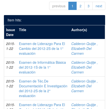
previous
1
2
3
next
Item hits:
Issue
Title
Author(s)
Date
2015-
Examen de Liderazgo Para El
Calderon Quijije ,
1-22
Cambio del 2012-2S de la 1°
Elizabeth Del
evaluación
Carmen
2015-
Examen de Informática Básica
Calderon Quijije ,
1-22
del 2012-1S de la 1°
Elizabeth Del
evaluación
Carmen
2015-
Examen de Téc.De
Calderon Quijije ,
1-22
Documentación E Investigación
Elizabeth Del
del 2012-2S de la 2°
Carmen
evaluación
2015-
Examen de Liderazgo Para El
Calderon Quijije ,