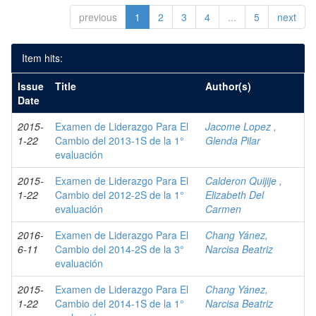
previous
1
2
3
4
...
5
next
Item hits:
Issue
Title
Author(s)
Date
2015-
Examen de Liderazgo Para El
Jacome Lopez ,
1-22
Cambio del 2013-1S de la 1°
Glenda Pilar
evaluación
2015-
Examen de Liderazgo Para El
Calderon Quijije ,
1-22
Cambio del 2012-2S de la 1°
Elizabeth Del
evaluación
Carmen
2016-
Examen de Liderazgo Para El
Chang Yánez,
6-11
Cambio del 2014-2S de la 3°
Narcisa Beatriz
evaluación
2015-
Examen de Liderazgo Para El
Chang Yánez,
1-22
Cambio del 2014-1S de la 1°
Narcisa Beatriz