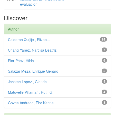
evaluación
Discover
Author
Calderon Quijije , Elizab...
14
Chang Yánez, Narcisa Beatriz
7
Flor Páez, Hilda
6
Salazar Meza, Enrique Genaro
5
Jacome Lopez , Glenda...
4
Matovelle Villamar , Ruth G...
4
Govea Andrade, Flor Karina
3