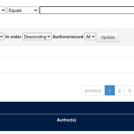
In order
Authors/record
previous
1
2
3
Author(s)