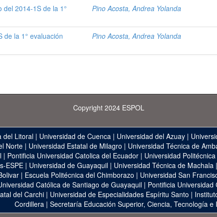
 del 2014-1S de la 1°
Pino Acosta, Andrea Yolanda
 de la 1° evaluación
Pino Acosta, Andrea Yolanda
Copyright 2024 ESPOL
 del Litoral
|
Universidad de Cuenca
|
Universidad del Azuay
|
Universi
el Norte
|
Universidad Estatal de Milagro
|
Universidad Técnica de Amb
l
|
Pontificia Universidad Catolica del Ecuador
|
Universidad Politécnica
as-ESPE
|
Universidad de Guayaquil
|
Universidad Técnica de Machala
Bolivar
|
Escuela Politécnica del Chimborazo
|
Universidad San Francis
Universidad Católica de Santiago de Guayaquil
|
Pontificia Universidad
atal del Carchi
|
Universidad de Especialidades Espíritu Santo
|
Institu
Cordillera
|
Secretaría Educación Superior, Ciencia, Tecnología e