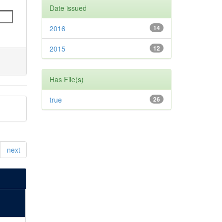
Date issued
2016
14
2015
12
Has File(s)
true
26
next