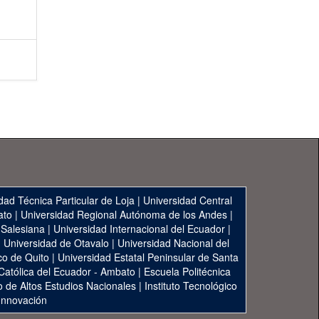
dad Técnica Particular de Loja
|
Universidad Central
ato
|
Universidad Regional Autónoma de los Andes
|
 Salesiana
|
Universidad Internacional del Ecuador
|
|
Universidad de Otavalo
|
Universidad Nacional del
co de Quito
|
Universidad Estatal Peninsular de Santa
 Católica del Ecuador - Ambato
|
Escuela Politécnica
to de Altos Estudios Nacionales
|
Instituto Tecnológico
 Innovación