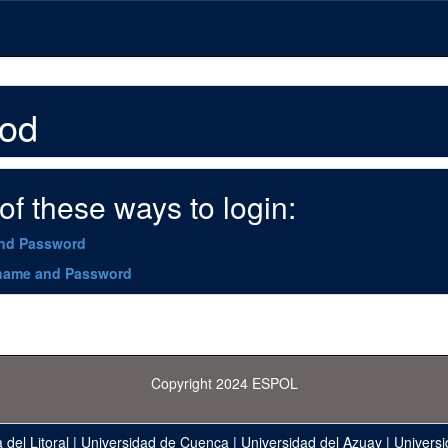
hod
f these ways to login:
and Password
name and Password
Copyright 2024 ESPOL
 del Litoral
|
Universidad de Cuenca
|
Universidad del Azuay
|
Universi