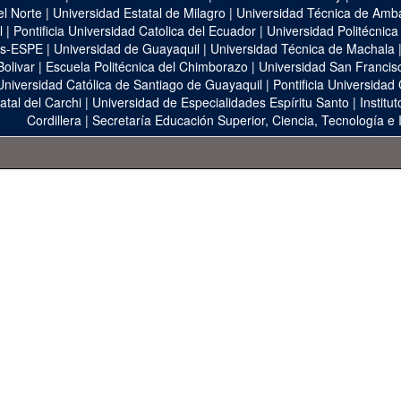
el Norte
|
Universidad Estatal de Milagro
|
Universidad Técnica de Amb
l
|
Pontificia Universidad Catolica del Ecuador
|
Universidad Politécnica
as-ESPE
|
Universidad de Guayaquil
|
Universidad Técnica de Machala
Bolivar
|
Escuela Politécnica del Chimborazo
|
Universidad San Francis
Universidad Católica de Santiago de Guayaquil
|
Pontificia Universidad
atal del Carchi
|
Universidad de Especialidades Espíritu Santo
|
Institu
Cordillera
|
Secretaría Educación Superior, Ciencia, Tecnología e