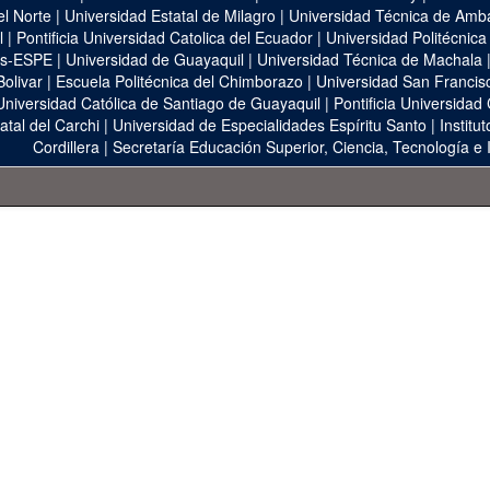
el Norte
|
Universidad Estatal de Milagro
|
Universidad Técnica de Amb
l
|
Pontificia Universidad Catolica del Ecuador
|
Universidad Politécnica
as-ESPE
|
Universidad de Guayaquil
|
Universidad Técnica de Machala
Bolivar
|
Escuela Politécnica del Chimborazo
|
Universidad San Francis
Universidad Católica de Santiago de Guayaquil
|
Pontificia Universidad
atal del Carchi
|
Universidad de Especialidades Espíritu Santo
|
Institu
Cordillera
|
Secretaría Educación Superior, Ciencia, Tecnología e