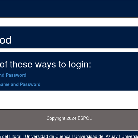
hod
f these ways to login:
and Password
name and Password
Copyright 2024 ESPOL
 del Litoral
|
Universidad de Cuenca
|
Universidad del Azuay
|
Universi