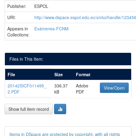
Publisher:
ESPOL
URI:
http://www.dspace.espol.edu.ec/xmlui/handle/1234
Appears in
Exámenes-FCNM
Collections:
Files in This Item:
File
Size
Format
20142SICF011495_
336.37
Adobe
View/Open
2.PDF
kB
PDF
Show full item record
Items in DSpace are protected by copyright, with all rights