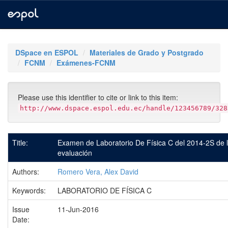
Skip
navigation
DSpace en ESPOL
Materiales de Grado y Postgrado
FCNM
Exámenes-FCNM
Please use this identifier to cite or link to this item:
http://www.dspace.espol.edu.ec/handle/123456789/328
Title:
Examen de Laboratorio De Física C del 2014-2S de l
evaluación
Authors:
Romero Vera, Alex David
Keywords:
LABORATORIO DE FÍSICA C
Issue
11-Jun-2016
Date: