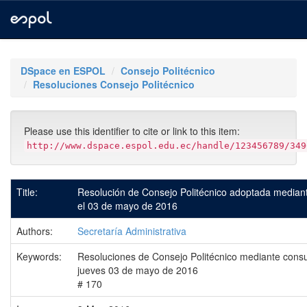
Skip
navigation
DSpace en ESPOL
Consejo Politécnico
Resoluciones Consejo Politécnico
Please use this identifier to cite or link to this item:
http://www.dspace.espol.edu.ec/handle/123456789/349
Title:
Resolución de Consejo Politécnico adoptada mediant
el 03 de mayo de 2016
Authors:
Secretaría Administrativa
Keywords:
Resoluciones de Consejo Politécnico mediante consu
jueves 03 de mayo de 2016
# 170