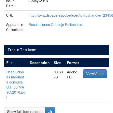
Issue
3-May-2016
Date:
URI:
http://www.dspace.espol.edu.ec/xmlui/handle/1234
Appears in
Resoluciones Consejo Politécnico
Collections:
Files in This Item:
File
Description
Size
Format
Resolucion
83.58
Adobe
View/Open
es mediant
kB
PDF
e consulta
C.P. 03 MA
YO.2016.pd
f
Show full item record