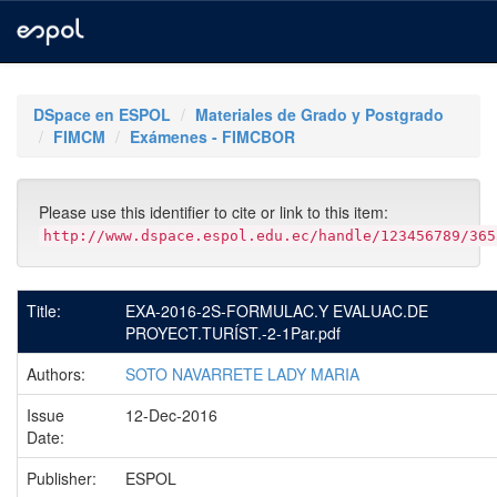
Skip
navigation
DSpace en ESPOL
Materiales de Grado y Postgrado
FIMCM
Exámenes - FIMCBOR
Please use this identifier to cite or link to this item:
http://www.dspace.espol.edu.ec/handle/123456789/365
Title:
EXA-2016-2S-FORMULAC.Y EVALUAC.DE
PROYECT.TURÍST.-2-1Par.pdf
Authors:
SOTO NAVARRETE LADY MARIA
Issue
12-Dec-2016
Date:
Publisher:
ESPOL