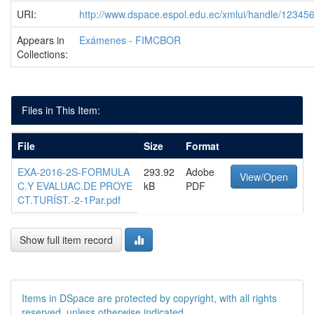
URI:
http://www.dspace.espol.edu.ec/xmlui/handle/1234
Appears in
Exámenes - FIMCBOR
Collections:
Files in This Item:
File
Size
Format
EXA-2016-2S-FORMULA
293.92
Adobe
View/Open
C.Y EVALUAC.DE PROYE
kB
PDF
CT.TURÍST.-2-1Par.pdf
Show full item record
Items in DSpace are protected by copyright, with all rights
reserved, unless otherwise indicated.