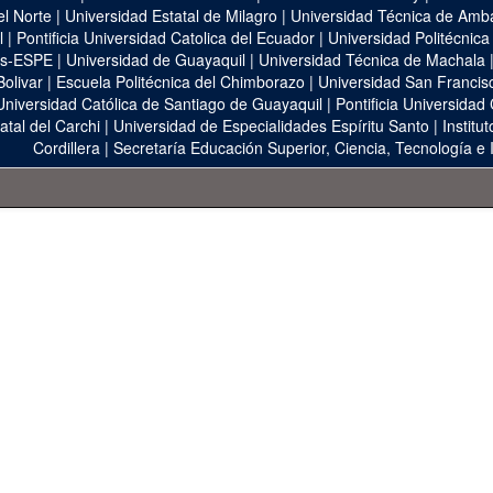
el Norte
|
Universidad Estatal de Milagro
|
Universidad Técnica de Amb
l
|
Pontificia Universidad Catolica del Ecuador
|
Universidad Politécnica
as-ESPE
|
Universidad de Guayaquil
|
Universidad Técnica de Machala
Bolivar
|
Escuela Politécnica del Chimborazo
|
Universidad San Francis
Universidad Católica de Santiago de Guayaquil
|
Pontificia Universidad
atal del Carchi
|
Universidad de Especialidades Espíritu Santo
|
Institu
Cordillera
|
Secretaría Educación Superior, Ciencia, Tecnología e