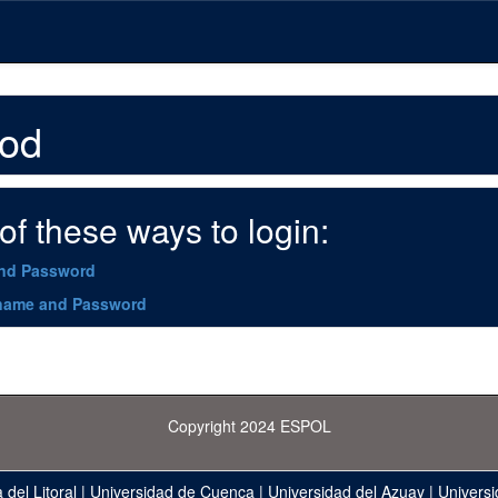
hod
f these ways to login:
and Password
name and Password
Copyright 2024 ESPOL
 del Litoral
|
Universidad de Cuenca
|
Universidad del Azuay
|
Universi