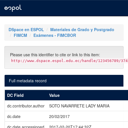
Skip
navigation
DSpace en ESPOL
Materiales de Grado y Postgrado
FIMCM
Exámenes - FIMCBOR
Please use this identifier to cite or link to this item:
http://www.dspace.espol.edu.ec/handle/123456789/374
Full metadata record
DC Field
Value
dc.contributor.author
SOTO NAVARRETE LADY MARIA
dc.date
20/02/2017
dc.date.accessioned
2017-02-20T17:44:32Z