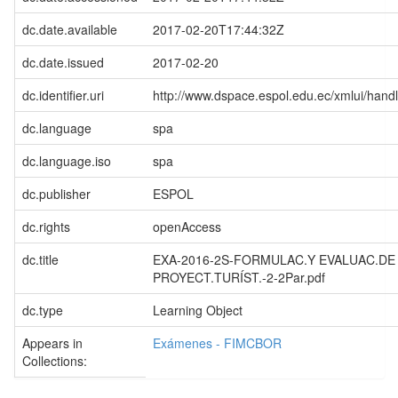
dc.date.available
2017-02-20T17:44:32Z
dc.date.issued
2017-02-20
dc.identifier.uri
http://www.dspace.espol.edu.ec/xmlui/han
dc.language
spa
dc.language.iso
spa
dc.publisher
ESPOL
dc.rights
openAccess
dc.title
EXA-2016-2S-FORMULAC.Y EVALUAC.DE
PROYECT.TURÍST.-2-2Par.pdf
dc.type
Learning Object
Appears in
Exámenes - FIMCBOR
Collections: