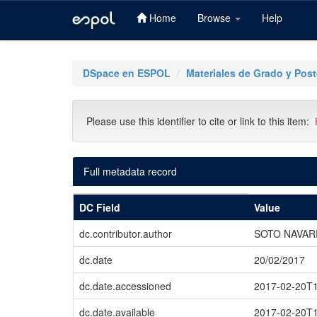
Home
Browse
Help
Skip
navigation
DSpace en ESPOL
Materiales de Grado y Pos
Please use this identifier to cite or link to this item:
Full metadata record
DC Field
Value
dc.contributor.author
SOTO NAVAR
dc.date
20/02/2017
dc.date.accessioned
2017-02-20T1
dc.date.available
2017-02-20T1