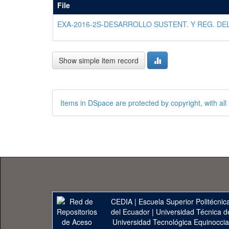
File
EXA-2016-2S-DESARROLLO SUSTENT. Y REG. DEL
Show simple item record
Items in DSpace are protected by copyright, with all 
CEDIA
|
Escuela Superior Politécnica
del Ecuador
|
Universidad Técnica d
Universidad Tecnológica Equinoccia