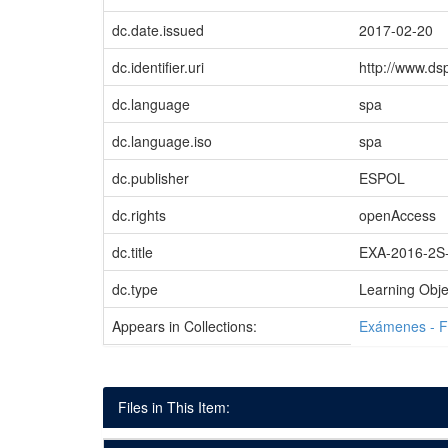
dc.date.issued
2017-02-20
dc.identifier.uri
http://www.d
dc.language
spa
dc.language.iso
spa
dc.publisher
ESPOL
dc.rights
openAccess
dc.title
EXA-2016-2S
dc.type
Learning Obje
Appears in Collections:
Exámenes - 
Files in This Item: