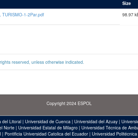
Size
 TURISMO-1-2Par.pdf
98.97 k
rights reserved, unless otherwise indicated.
Copyright 2024 ESPOL
 del Litoral
|
Universidad de Cuenca
|
Universidad del Azuay
|
Universi
el Norte
|
Universidad Estatal de Milagro
|
Universidad Técnica de Amb
l
|
Pontificia Universidad Catolica del Ecuador
|
Universidad Politécnica