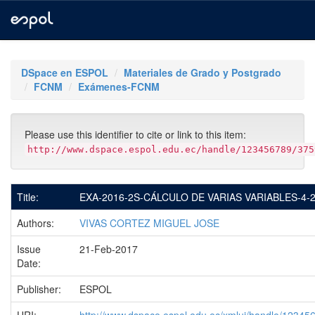
Skip
navigation
DSpace en ESPOL
Materiales de Grado y Postgrado
FCNM
Exámenes-FCNM
Please use this identifier to cite or link to this item:
http://www.dspace.espol.edu.ec/handle/123456789/375
Title:
EXA-2016-2S-CÁLCULO DE VARIAS VARIABLES-4-2
Authors:
VIVAS CORTEZ MIGUEL JOSE
Issue
21-Feb-2017
Date:
Publisher:
ESPOL