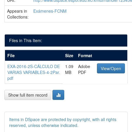
URI:
http://www.dspace.espol.edu.ec/xmlui/handle/1234
Appears in
Exámenes-FCNM
Collections:
Files in This Item:
File
Size
Format
EXA-2016-2S-CÁLCULO DE
1.09
Adobe
View/Open
VARIAS VARIABLES-4-2Par.
MB
PDF
pdf
Show full item record
Items in DSpace are protected by copyright, with all rights
reserved, unless otherwise indicated.