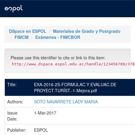
Skip
navigation
DSpace en ESPOL
Materiales de Grado y Postgrado
FIMCM
Exámenes - FIMCBOR
Please use this identifier to cite or link to this item:
http://www.dspace.espol.edu.ec/handle/123456789/378
Title:
EXA-2016-2S-FORMULAC.Y EVALUAC.DE
PROYECT.TURÍST.-1-Mejora.pdf
Authors:
SOTO NAVARRETE LADY MARIA
Issue
1-Mar-2017
Date:
Publisher:
ESPOL