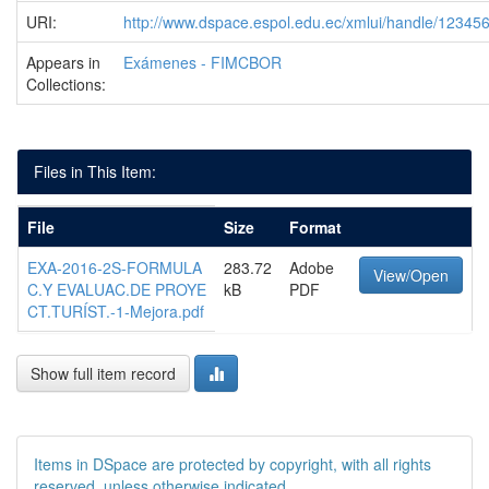
URI:
http://www.dspace.espol.edu.ec/xmlui/handle/1234
Appears in
Exámenes - FIMCBOR
Collections:
Files in This Item:
File
Size
Format
EXA-2016-2S-FORMULA
283.72
Adobe
View/Open
C.Y EVALUAC.DE PROYE
kB
PDF
CT.TURÍST.-1-Mejora.pdf
Show full item record
Items in DSpace are protected by copyright, with all rights
reserved, unless otherwise indicated.