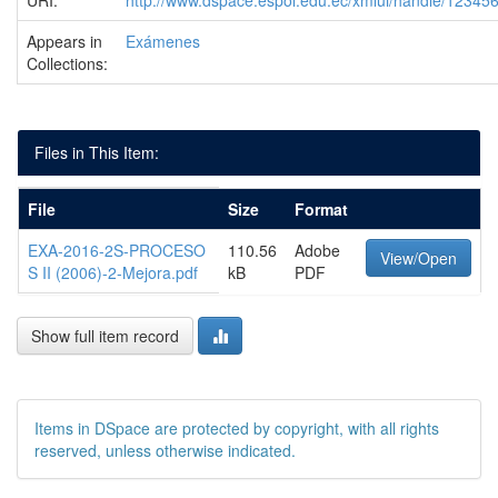
URI:
http://www.dspace.espol.edu.ec/xmlui/handle/1234
Appears in
Exámenes
Collections:
Files in This Item:
File
Size
Format
EXA-2016-2S-PROCESO
110.56
Adobe
View/Open
S II (2006)-2-Mejora.pdf
kB
PDF
Show full item record
Items in DSpace are protected by copyright, with all rights
reserved, unless otherwise indicated.