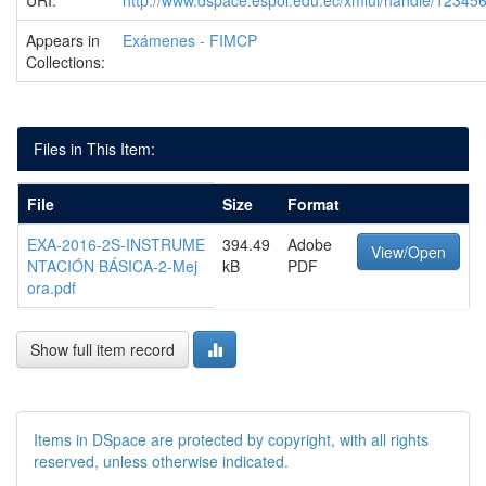
URI:
http://www.dspace.espol.edu.ec/xmlui/handle/1234
Appears in
Exámenes - FIMCP
Collections:
Files in This Item:
File
Size
Format
EXA-2016-2S-INSTRUME
394.49
Adobe
View/Open
NTACIÓN BÁSICA-2-Mej
kB
PDF
ora.pdf
Show full item record
Items in DSpace are protected by copyright, with all rights
reserved, unless otherwise indicated.