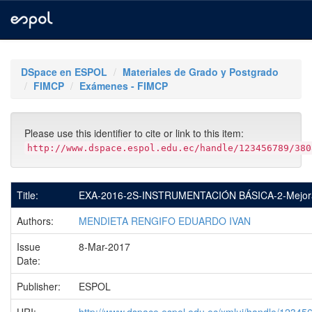
Skip
navigation
DSpace en ESPOL
Materiales de Grado y Postgrado
FIMCP
Exámenes - FIMCP
Please use this identifier to cite or link to this item:
http://www.dspace.espol.edu.ec/handle/123456789/380
Title:
EXA-2016-2S-INSTRUMENTACIÓN BÁSICA-2-Mejora
Authors:
MENDIETA RENGIFO EDUARDO IVAN
Issue
8-Mar-2017
Date:
Publisher:
ESPOL