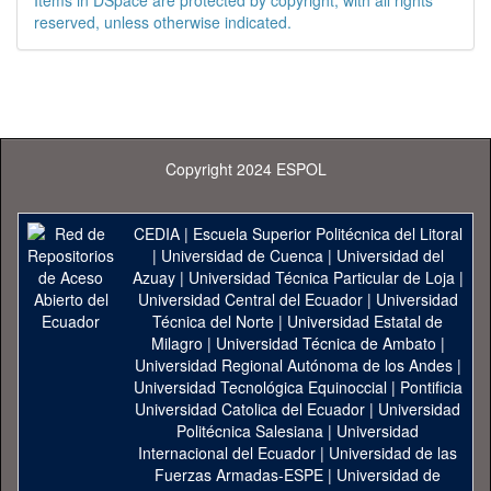
Items in DSpace are protected by copyright, with all rights
reserved, unless otherwise indicated.
Copyright 2024 ESPOL
CEDIA
|
Escuela Superior Politécnica del Litoral
|
Universidad de Cuenca
|
Universidad del
Azuay
|
Universidad Técnica Particular de Loja
|
Universidad Central del Ecuador
|
Universidad
Técnica del Norte
|
Universidad Estatal de
Milagro
|
Universidad Técnica de Ambato
|
Universidad Regional Autónoma de los Andes
|
Universidad Tecnológica Equinoccial
|
Pontificia
Universidad Catolica del Ecuador
|
Universidad
Politécnica Salesiana
|
Universidad
Internacional del Ecuador
|
Universidad de las
Fuerzas Armadas-ESPE
|
Universidad de