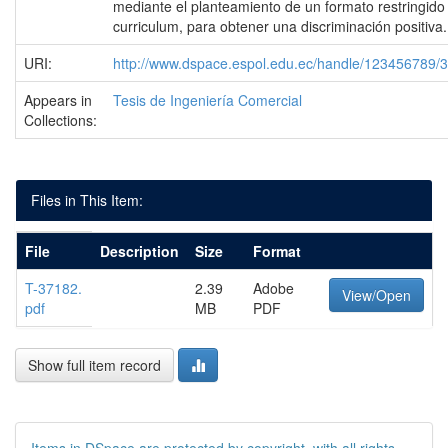
mediante el planteamiento de un formato restringido
curriculum, para obtener una discriminación positiva.
URI:
http://www.dspace.espol.edu.ec/handle/123456789/
Appears in
Tesis de Ingeniería Comercial
Collections:
Files in This Item:
File
Description
Size
Format
T-37182.
2.39
Adobe
View/Open
pdf
MB
PDF
Show full item record