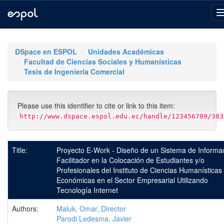
Skip
navigation
DSpace en ESPOL
Unidades Académicas
Facultad de Ciencias Sociales y Humanísticas
Tesis de Ingeniería Comercial
Please use this identifier to cite or link to this item:
http://www.dspace.espol.edu.ec/handle/123456789/383
Title:
Proyecto E-Work - Diseño de un Sistema de Informa
Facilitador en la Colocación de Estudiantes y/o
Profesionales del Instituto de Ciencias Humanísticas
Económicas en el Sector Empresarial Utilizando
Tecnología Internet
Authors:
Maluk, Omar, Director
Parodi Ledesma, Javier