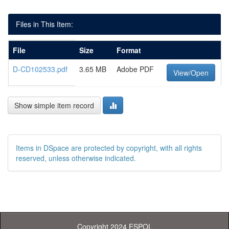
Files in This Item:
File
Size
Format
D-CD102533.pdf
3.65 MB
Adobe PDF
View/Open
Show simple item record
Items in DSpace are protected by copyright, with all rights
reserved, unless otherwise indicated.
Copyright 2024 ESPOL