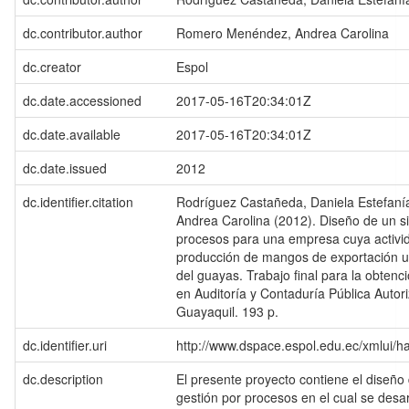
dc.contributor.author
Romero Menéndez, Andrea Carolina
dc.creator
Espol
dc.date.accessioned
2017-05-16T20:34:01Z
dc.date.available
2017-05-16T20:34:01Z
dc.date.issued
2012
dc.identifier.citation
Rodríguez Castañeda, Daniela Estefan
Andrea Carolina (2012). Diseño de un s
procesos para una empresa cuya activi
producción de mangos de exportación ub
del guayas. Trabajo final para la obtenció
en Auditoría y Contaduría Pública Auto
Guayaquil. 193 p.
dc.identifier.uri
http://www.dspace.espol.edu.ec/xmlui/
dc.description
El presente proyecto contiene el diseño
gestión por procesos en el cual se desa