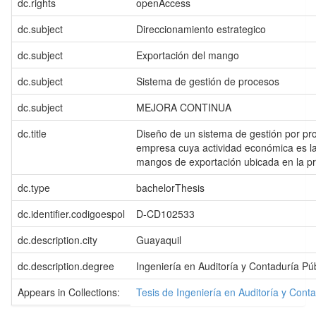
dc.rights
openAccess
dc.subject
Direccionamiento estrategico
dc.subject
Exportación del mango
dc.subject
Sistema de gestión de procesos
dc.subject
MEJORA CONTINUA
dc.title
Diseño de un sistema de gestión por pr
empresa cuya actividad económica es l
mangos de exportación ubicada en la pr
dc.type
bachelorThesis
dc.identifier.codigoespol
D-CD102533
dc.description.city
Guayaquil
dc.description.degree
Ingeniería en Auditoría y Contaduría Pú
Appears in Collections:
Tesis de Ingeniería en Auditoría y Cont