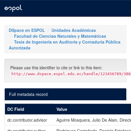
Skip
navigation
DSpace en ESPOL
Unidades Académicas
Facultad de Ciencias Naturales y Matemáticas
Tesis de Ingeniería en Auditoría y Contaduría Pública
Autorizada
Please use this identifier to cite or link to this item:
http://www.dspace.espol.edu.ec/handle/123456789/386
Full metadata record
DC Field
Value
dc.contributor.advisor
Aguirre Mosquera, Julio De Alain, Direct
dc.contributor.author
Rodríguez Castañeda, Daniela Estefaní