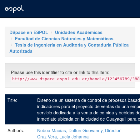
Skip
navigation
DSpace en ESPOL
Unidades Académicas
Facultad de Ciencias Naturales y Matemáticas
Tesis de Ingeniería en Auditoría y Contaduría Pública
Autorizada
Please use this identifier to cite or link to this item:
http://www.dspace.espol.edu.ec/handle/123456789/388
Title:
Diseño de un sistema de control de procesos basa
indicadores para el proyecto de ventas de una emp
servicio dedicada a la venta de comida y bebidas 
inmediato ubicada en la ciudad de Guayaquil para 
Authors:
Noboa Macías, Dalton Geovanny, Director
Cruz Vera, Lucía Johanna