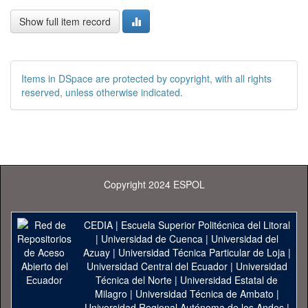
Show full item record
Items in DSpace are protected by copyright, with all rights
reserved, unless otherwise indicated.
Copyright 2024 ESPOL
CEDIA
|
Escuela Superior Politécnica del Litoral
|
Universidad de Cuenca
|
Universidad del
Azuay
|
Universidad Técnica Particular de Loja
|
Universidad Central del Ecuador
|
Universidad
Técnica del Norte
|
Universidad Estatal de
Milagro
|
Universidad Técnica de Ambato
|
Universidad Regional Autónoma de los Andes
|