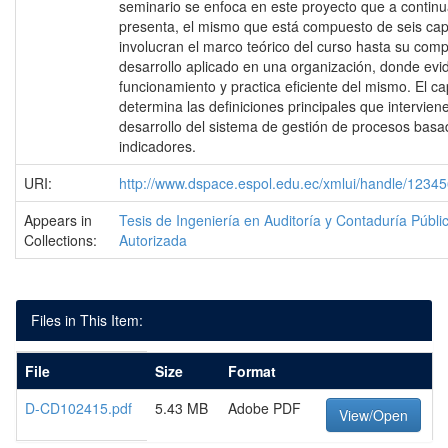
seminario se enfoca en este proyecto que a continu
presenta, el mismo que está compuesto de seis cap
involucran el marco teórico del curso hasta su comp
desarrollo aplicado en una organización, donde evi
funcionamiento y practica eficiente del mismo. El ca
determina las definiciones principales que intervien
desarrollo del sistema de gestión de procesos bas
indicadores.
URI:
http://www.dspace.espol.edu.ec/xmlui/handle/1234
Appears in
Tesis de Ingeniería en Auditoría y Contaduría Públi
Collections:
Autorizada
Files in This Item:
File
Size
Format
D-CD102415.pdf
5.43 MB
Adobe PDF
View/Open