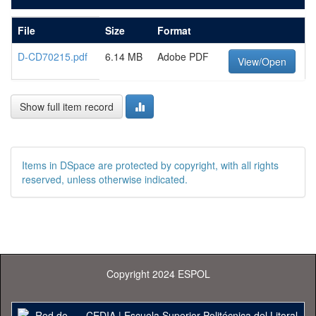
File
Size
Format
D-CD70215.pdf
6.14 MB
Adobe PDF
View/Open
Show full item record
Items in DSpace are protected by copyright, with all rights
reserved, unless otherwise indicated.
Copyright 2024 ESPOL
CEDIA
|
Escuela Superior Politécnica del Litoral