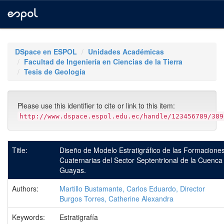
Skip
navigation
DSpace en ESPOL
Unidades Académicas
Facultad de Ingeniería en Ciencias de la Tierra
Tesis de Geología
Please use this identifier to cite or link to this item:
http://www.dspace.espol.edu.ec/handle/123456789/389
Title:
Diseño de Modelo Estratigráfico de las Formacione
Cuaternarias del Sector Septentrional de la Cuenca
Guayas.
Authors:
Martillo Bustamante, Carlos Eduardo, Director
Burgos Torres, Catherine Alexandra
Keywords:
Estratigrafía