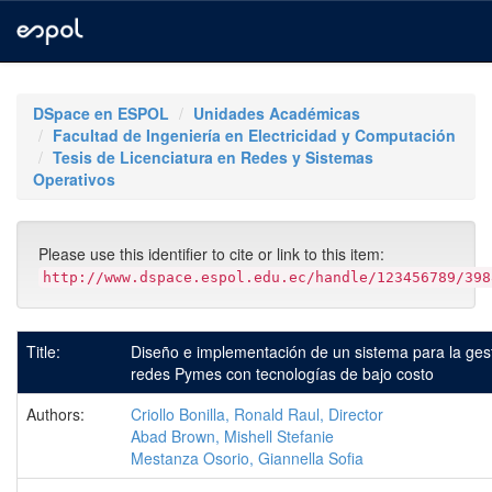
Skip
navigation
DSpace en ESPOL
Unidades Académicas
Facultad de Ingeniería en Electricidad y Computación
Tesis de Licenciatura en Redes y Sistemas
Operativos
Please use this identifier to cite or link to this item:
http://www.dspace.espol.edu.ec/handle/123456789/398
Title:
Diseño e implementación de un sistema para la gest
redes Pymes con tecnologías de bajo costo
Authors:
Criollo Bonilla, Ronald Raul, Director
Abad Brown, Mishell Stefanie
Mestanza Osorio, Giannella Sofia