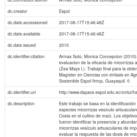
dc.creator
Espol
dc.date.accessioned
2017-08-17T15:46:48Z
dc.date.available
2017-08-17T15:46:48Z
dc.date.issued
2010
dc.identifier.citation
Armas Soto, Monica Concepcion (2010). 
evaluacion de la eficacia de micorrizas 
(Zea Mays l.). Trabajo final para la obten
Magíster en Ciencias con énfasis en Agri
Sostenible Espol fimcp, Guayaquil. 0
dc.identifier.uri
http://www.dspace.espol.edu.ec/xmlui/
dc.description
Este trabajo se basa en la identificación
especies micorrizas vesículo arbuscular
Costa en el cultivo de maíz. Los objetiv
fueron identificar la presencia y abunda
micorrizas vesículo arbusculares de impo
evaluar la respuesta de las dosis de mic