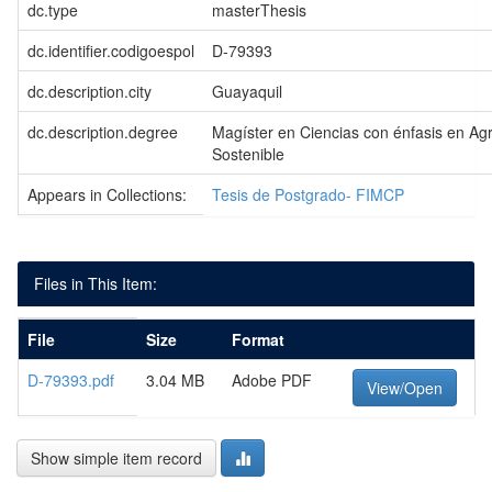
dc.type
masterThesis
dc.identifier.codigoespol
D-79393
dc.description.city
Guayaquil
dc.description.degree
Magíster en Ciencias con énfasis en Agri
Sostenible
Appears in Collections:
Tesis de Postgrado- FIMCP
Files in This Item:
File
Size
Format
D-79393.pdf
3.04 MB
Adobe PDF
View/Open
Show simple item record