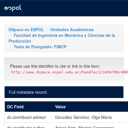
Skip
navigation
DSpace en ESPOL
Unidades Académicas
Facultad de Ingeniería en Mecánica y Ciencias de la
Producción
Tesis de Postgrado- FIMCP
Please use this identifier to cite or link to this item:
http://www.dspace.espol.edu.ec/handle/123456789/400
Full metadata record
DC Field
Value
dc.contributor.advisor
González Sánchez, Olga María
dc.contributor.author
Armas Soto, Monica Concepcion