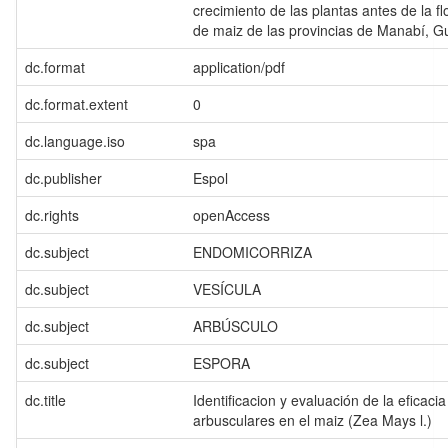
crecimiento de las plantas antes de la flo
de maiz de las provincias de Manabí, Gu
dc.format
application/pdf
dc.format.extent
0
dc.language.iso
spa
dc.publisher
Espol
dc.rights
openAccess
dc.subject
ENDOMICORRIZA
dc.subject
VESÍCULA
dc.subject
ARBÚSCULO
dc.subject
ESPORA
dc.title
Identificacion y evaluación de la eficaci
arbusculares en el maiz (Zea Mays l.)