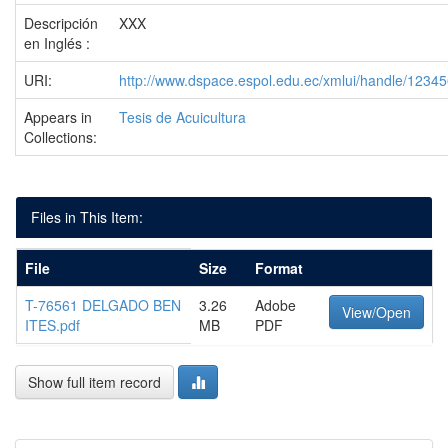
Descripción
XXX
en Inglés :
URI:
http://www.dspace.espol.edu.ec/xmlui/handle/1234
Appears in
Tesis de Acuicultura
Collections:
Files in This Item:
File
Size
Format
T-76561 DELGADO BEN
3.26
Adobe
View/Open
ITES.pdf
MB
PDF
Show full item record