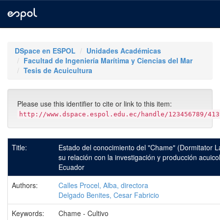
Skip
navigation
DSpace en ESPOL
Unidades Académicas
Facultad de Ingeniería Marítima y Ciencias del Mar
Tesis de Acuicultura
Please use this identifier to cite or link to this item:
http://www.dspace.espol.edu.ec/handle/123456789/413
Title:
Estado del conocimiento del "Chame" (Dormitator La
su relación con la investigación y producción acuico
Ecuador
Authors:
Calles Procel, Alba, directora
Delgado Benites, Cesar Fabricio
Keywords:
Chame - Cultivo