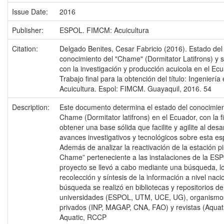
Issue Date:
2016
Publisher:
ESPOL. FIMCM: Acuicultura
Citation:
Delgado Benites, Cesar Fabricio (2016). Estado del
conocimiento del "Chame" (Dormitator Latifrons) y s
con la investigación y producción acuicola en el Ecu
Trabajo final para la obtención del título: Ingeniería
Acuicultura. Espol: FIMCM. Guayaquil, 2016. 54
Description:
Este documento determina el estado del conocimien
Chame (Dormitator latifrons) en el Ecuador, con la f
obtener una base sólida que facilite y agilite al desa
avances investigativos y tecnológicos sobre esta es
Además de analizar la reactivación de la estación pi
Chame” perteneciente a las instalaciones de la ESP
proyecto se llevó a cabo mediante una búsqueda, lo
recolección y síntesis de la información a nivel naci
búsqueda se realizó en bibliotecas y repositorios de 
universidades (ESPOL, UTM, UCE, UG), organismos
privados (INP, MAGAP, CNA, FAO) y revistas (Aquat
Aquatic, RCCP